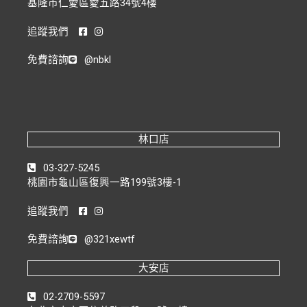
基隆市仁愛區愛五路34號4樓
追蹤我們
免費諮詢
@nbkl
林口店
03-327-5245
桃園市龜山區復興一路199號3樓-1
追蹤我們
免費諮詢
@321xewtf
大安店
02-2709-5597