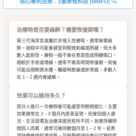
核心專利技術：2重聚焦科技 (MMFU)
治療時是否要麻醉？需要恢復期嗎？
第三代海芙音波屬於非侵入性療程，通常無需麻
醉。過程中可能會感受到輕微刺痛或熱感，但大多
數人能耐受。療程一般不會在表皮造成明顯傷口，
相較於手術或埋線，通常不需長時間修復期。術後
可能出現輕微水腫、觸碰時壓痛或瘀青感，多數人
在 1 – 2 週內會緩解。
效果可以維持多久？
部分人進行一次療程後可能感受到輕微變化，主要
效果通常在 2 – 3 個月內逐漸呈現，但會因個人膚
況、生活習慣及治療深度而有所不同。效果持續時
間因人而異，通常可維持數個月至 1 – 2 年。若希
望持續維持肌膚狀態，可依醫師評估進行定期追蹤