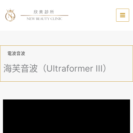
跳
至
主
要
內
容
電波音波
海芙音波（Ultraformer III）