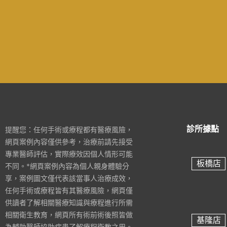
診所據點
提醒您：任何手術或療程都有醫療風險，
網頁案例內容僅供參考，治療前請先接受
專業醫師評估，實際療效因個人情形可能
板橋店
不同。*網頁案例內容為個人親身體驗分
享，案例圖文僅代表該當事人治療成效，
任何手術或療程皆有其醫療風險，網頁僅
供讀者了解相關醫療知識與療程進行所需
相關衛生教育，網頁所有術前術後照皆做
基隆店
為輔助醫師協助病患了解療程衛教之用。