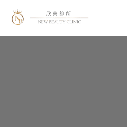
跳
至
主
要
內
容