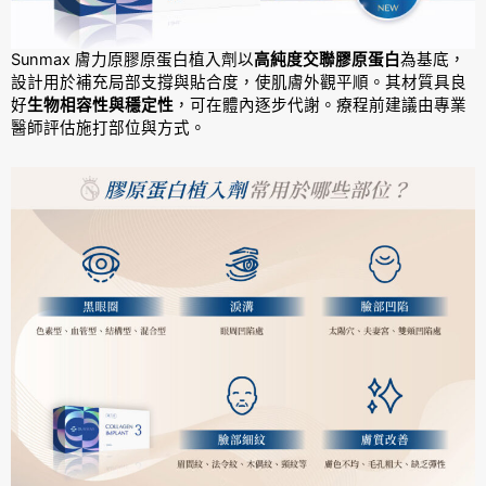
Sunmax 膚力原膠原蛋白植入劑以
高純度交聯膠原蛋白
為基底，
設計用於補充局部支撐與貼合度，使肌膚外觀平順。其材質具良
好
生物相容性與穩定性
，可在體內逐步代謝。療程前建議由專業
醫師評估施打部位與方式。