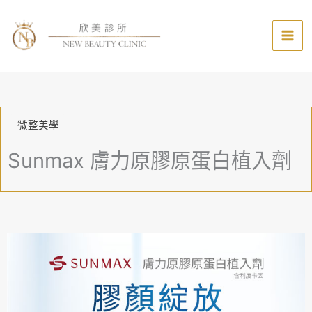
跳
至
主
要
內
容
微整美學
Sunmax 膚力原膠原蛋白植入劑